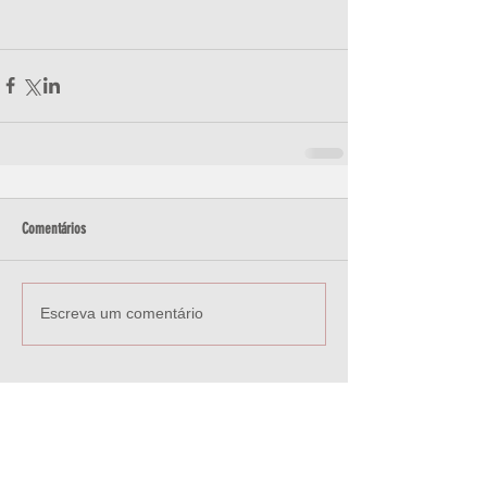
Comentários
Escreva um comentário
CONTATO
contato@estudioxiru.com