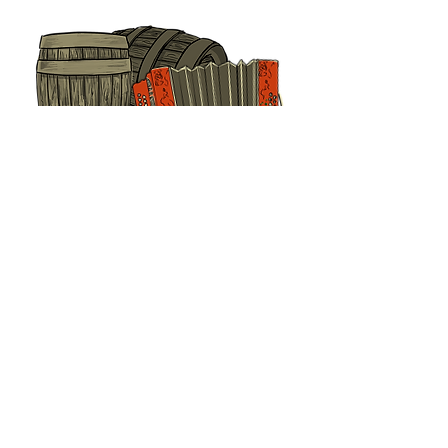
CONTATO
contato@estudioxiru.com
Whatsapp:
(51) 99688.0022
EMAIL
VIMEO
INSTAGRAM